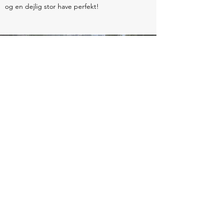
og en dejlig stor have perfekt!
De første somre
Vi overtog huset til påsken 2017.